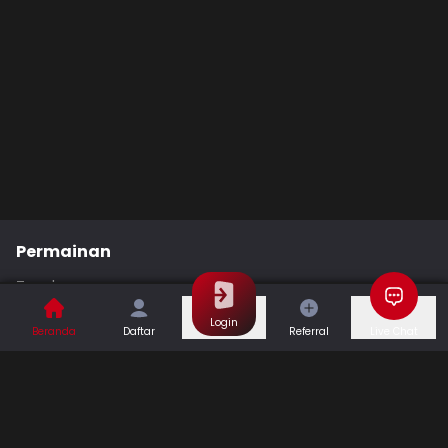
Permainan
Togel
Slot
Casino
Games
Login
Beranda
Daftar
Referral
Live Chat
Sports
Promo
Bantuan & Panduan
Tentang Kami
Syarat dan Ketentuan