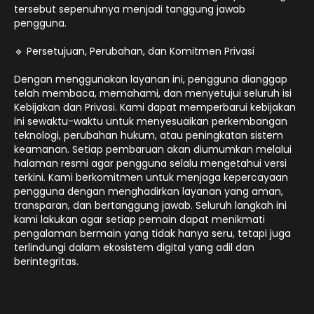
tersebut sepenuhnya menjadi tanggung jawab
pengguna.
🔹 Persetujuan, Perubahan, dan Komitmen Privasi
Dengan menggunakan layanan ini, pengguna dianggap
telah membaca, memahami, dan menyetujui seluruh isi
Kebijakan dan Privasi. Kami dapat memperbarui kebijakan
ini sewaktu-waktu untuk menyesuaikan perkembangan
teknologi, perubahan hukum, atau peningkatan sistem
keamanan. Setiap pembaruan akan diumumkan melalui
halaman resmi agar pengguna selalu mengetahui versi
terkini. Kami berkomitmen untuk menjaga kepercayaan
pengguna dengan menghadirkan layanan yang aman,
transparan, dan bertanggung jawab. Seluruh langkah ini
kami lakukan agar setiap pemain dapat menikmati
pengalaman bermain yang tidak hanya seru, tetapi juga
terlindungi dalam ekosistem digital yang adil dan
berintegritas.