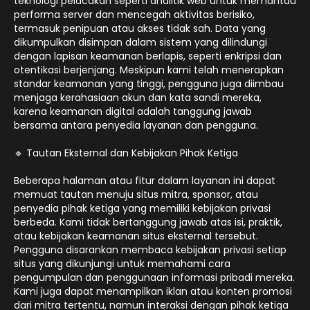
teknologi pelacakan seperti analitik web untuk memantau
performa server dan mencegah aktivitas berisiko,
termasuk penipuan atau akses tidak sah. Data yang
dikumpulkan disimpan dalam sistem yang dilindungi
dengan lapisan keamanan berlapis, seperti enkripsi dan
otentikasi berjenjang. Meskipun kami telah menerapkan
standar keamanan yang tinggi, pengguna juga diimbau
menjaga kerahasiaan akun dan kata sandi mereka,
karena keamanan digital adalah tanggung jawab
bersama antara penyedia layanan dan pengguna.
🔹 Tautan Eksternal dan Kebijakan Pihak Ketiga
Beberapa halaman atau fitur dalam layanan ini dapat
memuat tautan menuju situs mitra, sponsor, atau
penyedia pihak ketiga yang memiliki kebijakan privasi
berbeda. Kami tidak bertanggung jawab atas isi, praktik,
atau kebijakan keamanan situs eksternal tersebut.
Pengguna disarankan membaca kebijakan privasi setiap
situs yang dikunjungi untuk memahami cara
pengumpulan dan penggunaan informasi pribadi mereka.
Kami juga dapat menampilkan iklan atau konten promosi
dari mitra tertentu, namun interaksi dengan pihak ketiga