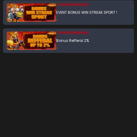
Promo berlangsung
EVENT BONUS WIN STREAK SPORT !
-
Promo berlangsung
Bonus Refferal 2%
-