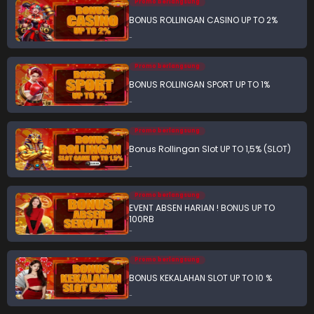
Promo berlangsung
BONUS ROLLINGAN CASINO UP TO 2%
-
Promo berlangsung
BONUS ROLLINGAN SPORT UP TO 1%
-
Promo berlangsung
Bonus Rollingan Slot UP TO 1,5% (SLOT)
-
Promo berlangsung
EVENT ABSEN HARIAN ! BONUS UP TO
100RB
-
Promo berlangsung
BONUS KEKALAHAN SLOT UP TO 10 %
-