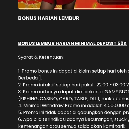
BONUS HARIAN LEMBUR
BONUS LEMBUR HARIAN MINIMAL DEPOSIT 50K
Syarat & Ketentuan:
1. Promo bonus ini dapat di klaim setiap hari o
Berbeda ].
2. Promo ini aktif setiap hari pukul : 22:00 - 03:00 
3. Promo ini hanya dapat dimainkan di GAME SLO
(FISHING, CASINO, CARD, TABLE, DLL), maka bonu
4. Minimal Withdraw Promo ini adalah 4.000.000
5. Promo ini tidak dapat di gabungkan dengan pr
6. Apa bila terindikasi adanya kecurangan, stuck
kemenangan atau semua saldo akan kami tarik.